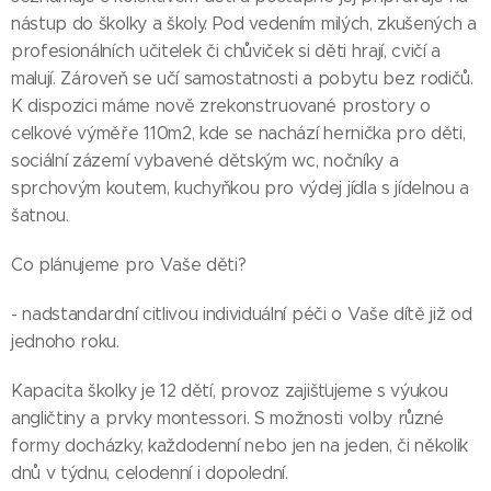
nástup do školky a školy. Pod vedením milých, zkušených a
profesionálních učitelek či chůviček si děti hrají, cvičí a
malují. Zároveň se učí samostatnosti a pobytu bez rodičů.
K dispozici máme nově zrekonstruované prostory o
celkové výměře 110m2, kde se nachází hernička pro děti,
sociální zázemí vybavené dětským wc, nočníky a
sprchovým koutem, kuchyňkou pro výdej jídla s jídelnou a
šatnou.
Co plánujeme pro Vaše děti?
- nadstandardní citlivou individuální péči o Vaše dítě již od
jednoho roku.
Kapacita školky je 12 dětí, provoz zajišťujeme s výukou
angličtiny a prvky montessori. S možnosti volby různé
formy docházky, každodenní nebo jen na jeden, či několik
dnů v týdnu, celodenní i dopolední.